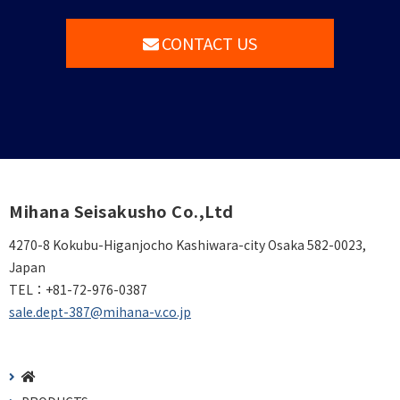
CONTACT US
Mihana Seisakusho Co.,Ltd
4270-8 Kokubu-Higanjocho Kashiwara-city Osaka 582-0023,
Japan
TEL：
+81-72-976-0387
sale.dept-387@mihana-v.co.jp