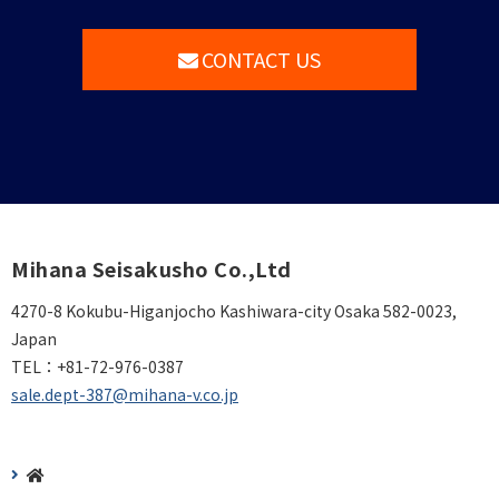
CONTACT US
Mihana Seisakusho Co.,Ltd
4270-8 Kokubu-Higanjocho Kashiwara-city Osaka 582-0023,
Japan
TEL：
+81-72-976-0387
sale.dept-387@mihana-v.co.jp