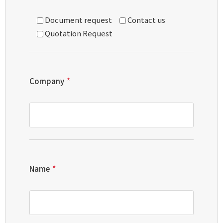
Document request
Contact us
Quotation Request
Company
*
Name
*