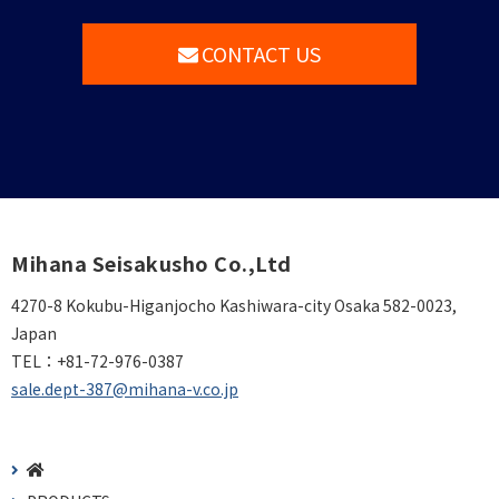
CONTACT US
Mihana Seisakusho Co.,Ltd
4270-8 Kokubu-Higanjocho Kashiwara-city Osaka 582-0023,
Japan
TEL：
+81-72-976-0387
sale.dept-387@mihana-v.co.jp