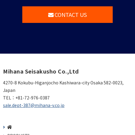
CONTACT US
Mihana Seisakusho Co.,Ltd
4270-8 Kokubu-Higanjocho Kashiwara-city Osaka 582-0023,
Japan
TEL：
+81-72-976-0387
sale.dept-387@mihana-v.co.jp