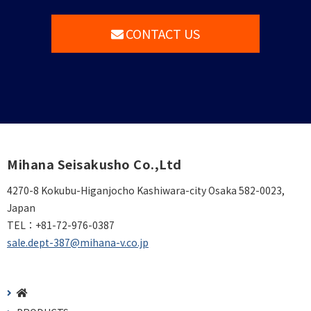
CONTACT US
Mihana Seisakusho Co.,Ltd
4270-8 Kokubu-Higanjocho Kashiwara-city Osaka 582-0023,
Japan
TEL：
+81-72-976-0387
sale.dept-387@mihana-v.co.jp