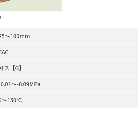
e
25〜100mm
CAC
ガス【G】
-0.01〜-0.09MPa
0〜150℃