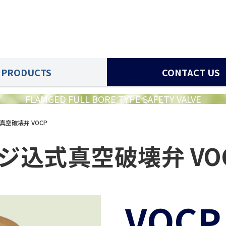
PRODUCTS
CONTACT US
FLAMGED FULL BORE TYPE SAFETY VALVE
真空破壊弁 VOCP
ジ込式真空破壊弁 VO
VOCP