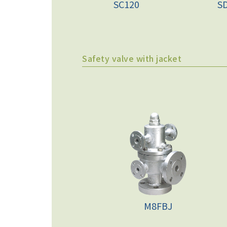
SC120
S
Safety valve with jacket
M8FBJ