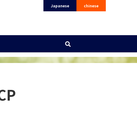
Japanese
chinese
CP